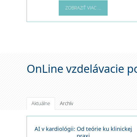
ZOBRAZIŤ VIAC ...
OnLine vzdelávacie p
Aktuálne
Archív
AI v kardiológii: Od teórie ku klinickej
praxi