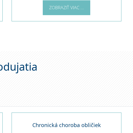
ZOBRAZIŤ VIAC ...
odujatia
Chronická choroba obličiek