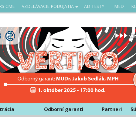
RS CME
VZDELÁVACIE PODUJATIA
AD TESTY
I-MED
K
trácia
Odborní garanti
Partneri
Sú