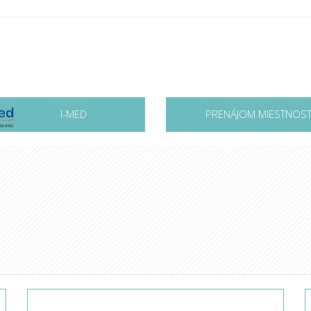
I-MED
PRENÁJOM MIESTNOST
a