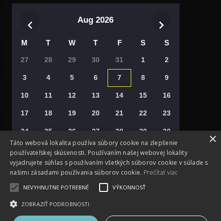
Aug 2026
M
T
W
T
F
S
S
27
28
29
30
31
1
2
3
4
5
6
7
8
9
10
11
12
13
14
15
16
17
18
19
20
21
22
23
24
25
26
27
28
29
30
×
Táto webová lokalita používa súbory cookie na zlepšenie
31
1
2
3
4
5
6
používateľskej skúsenosti. Používaním našej webovej lokality
vyjadrujete súhlas s používaním všetkých súborov cookie v súlade s
Vyberte si deň
našimi zásadami používania súborov cookie.
Prečítať viac
NEVYHNUTNE POTREBNÉ
VÝKONNOSŤ
ZOBRAZIŤ PODROBNOSTI