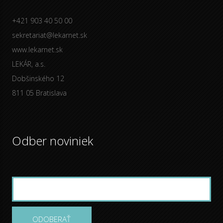
+421 903 40 50 00
sekretariat@lekarnet.sk
www.lekarnet.sk
LEKÁR, a.s.
Dobšinského 12
811 05 Bratislava
Odber noviniek
ODOBERAŤ