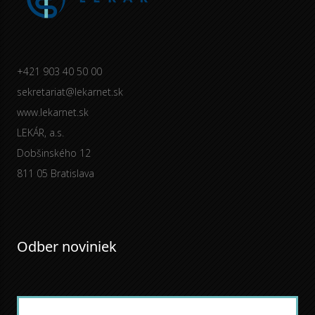
+421 903 40 50 00
sekretariat@lekarnet.sk
www.lekarnet.sk
LEKÁR, a.s.
Dobšinského 12
811 05 Bratislava
Odber noviniek