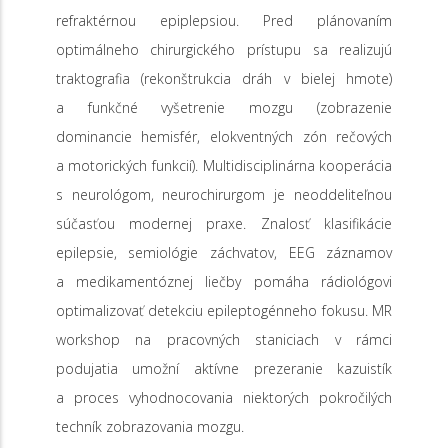
refraktérnou epiplepsiou. Pred plánovaním
optimálneho chirurgického prístupu sa realizujú
traktografia (rekonštrukcia dráh v bielej hmote)
a funkčné vyšetrenie mozgu (zobrazenie
dominancie hemisfér, elokventných zón rečových
a motorických funkcií). Multidisciplinárna kooperácia
s neurológom, neurochirurgom je neoddeliteľnou
súčasťou modernej praxe. Znalosť klasifikácie
epilepsie, semiológie záchvatov, EEG záznamov
a medikamentóznej liečby pomáha rádiológovi
optimalizovať detekciu epileptogénneho fokusu. MR
workshop na pracovných staniciach v rámci
podujatia umožní aktívne prezeranie kazuistík
a proces vyhodnocovania niektorých pokročilých
techník zobrazovania mozgu.