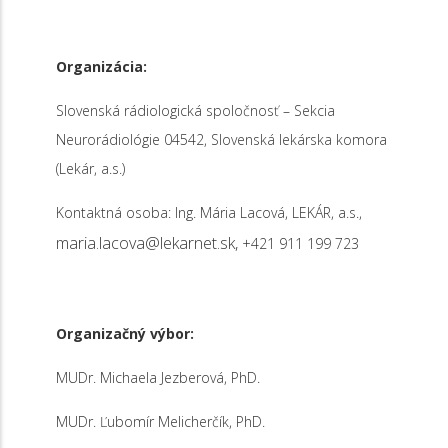
Organizácia:
Slovenská rádiologická spoločnosť – Sekcia
Neurorádiológie 04542, Slovenská lekárska komora
(Lekár, a.s.)
Kontaktná osoba: Ing. Mária Lacová, LEKÁR, a.s.,
maria.lacova@lekarnet.sk,
+421 911 199 723
Organizačný výbor:
MUDr. Michaela Jezberová, PhD.
MUDr. Ľubomír Melicherčík, PhD.