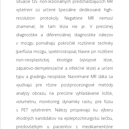
situácie tzv. non-lezionálnych predchádzajúcich MR
vyšetrení sú určené špeciálne dedikované high-
resolution protokoly. Negatívne MR nemusí
znamenať, že tam lézia nie je. V precíznej
diagnostike a diferenciálnej diagnostike nálezov
v mozgu pomáhajú pokročilé rozšírené techniky
(perfúzia mozgu, spektroskopia), hlavne pri rozlíšení
non-neoplastickej etiológie (vývojové lézie,
zápalovo-demyelinizačné a infekčné lézie) a určení
typu a gradingu neoplázie. Nasnímané MR dáta sa
využívajú pre rôzne postprocesingové metódy
analýzy obrazu, na precízne vyhľadávanie ložísk,
volumetriu, monitoring dynamiky rastu, pre fúziu
s PET vyšetrením. Nálezy prispievajú ku výberu
vhodných kandidátov na epileptochirurgickú liečbu,
predovšetkým u pacientov s medikamentóne