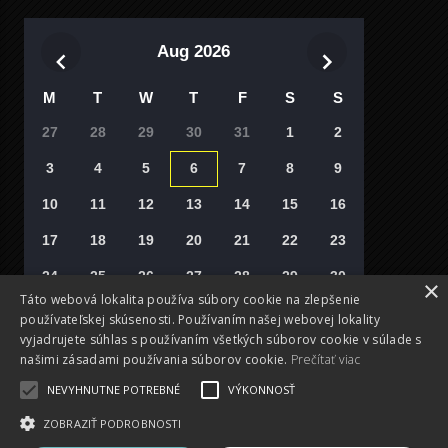
Aug 2026
M
T
W
T
F
S
S
27
28
29
30
31
1
2
3
4
5
6
7
8
9
10
11
12
13
14
15
16
17
18
19
20
21
22
23
24
25
26
27
28
29
30
×
Táto webová lokalita používa súbory cookie na zlepšenie
31
1
2
3
4
5
6
používateľskej skúsenosti. Používaním našej webovej lokality
vyjadrujete súhlas s používaním všetkých súborov cookie v súlade s
Vyberte si deň
našimi zásadami používania súborov cookie.
Prečítať viac
NEVYHNUTNE POTREBNÉ
VÝKONNOSŤ
ZOBRAZIŤ PODROBNOSTI