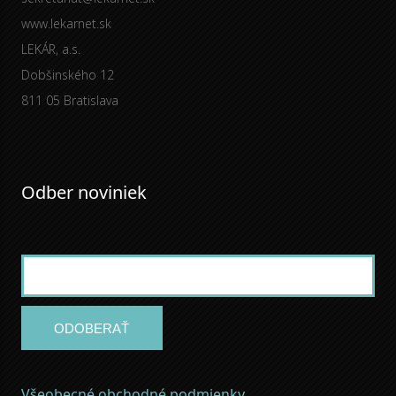
www.lekarnet.sk
LEKÁR, a.s.
Dobšinského 12
811 05 Bratislava
Odber noviniek
ODOBERAŤ
Všeobecné obchodné podmienky