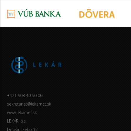
+421 903 40 50 00
sekretariat@lekarnet.sk
www.lekarnet.sk
LEKÁR, a.s.
Dobšinského 12