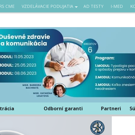
RS CME
VZDELÁVACIE PODUJATIA
AD TESTY
I-MED
K
trácia
Odborní garanti
Partneri
Sú