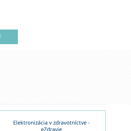
Í
Elektronizácia v zdravotníctve -
eZdravie