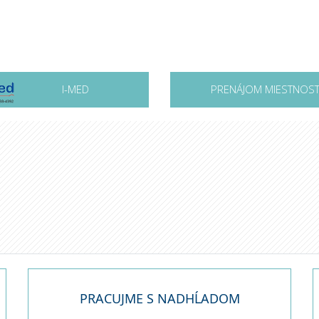
I-MED
PRENÁJOM MIESTNOST
a
PRACUJME S NADHĹADOM