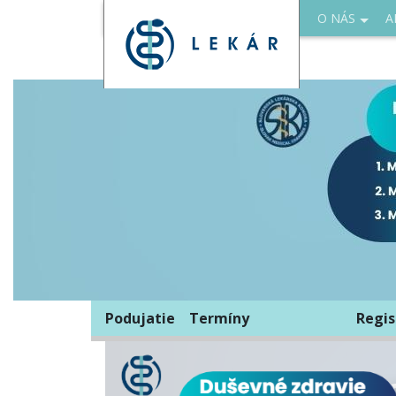
O NÁS
A
Podujatie
Termíny
Regis