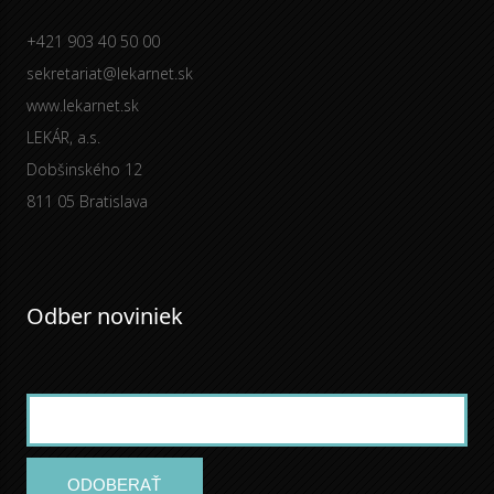
+421 903 40 50 00
sekretariat@lekarnet.sk
www.lekarnet.sk
LEKÁR, a.s.
Dobšinského 12
811 05 Bratislava
Odber noviniek
ODOBERAŤ