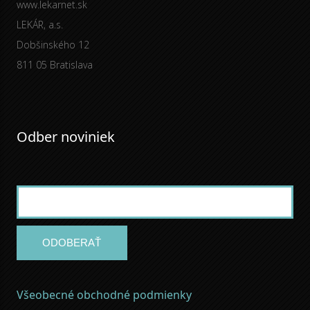
www.lekarnet.sk
LEKÁR, a.s.
Dobšinského 12
811 05 Bratislava
Odber noviniek
ODOBERAŤ
Všeobecné obchodné podmienky