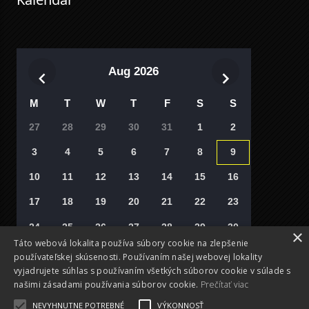
Aug 2026
M
T
W
T
F
S
S
27
28
29
30
31
1
2
3
4
5
6
7
8
9
10
11
12
13
14
15
16
17
18
19
20
21
22
23
24
25
26
27
28
29
30
×
Táto webová lokalita používa súbory cookie na zlepšenie
31
1
2
3
4
5
6
používateľskej skúsenosti. Používaním našej webovej lokality
vyjadrujete súhlas s používaním všetkých súborov cookie v súlade s
Vyberte si deň
našimi zásadami používania súborov cookie.
Prečítať viac
NEVYHNUTNE POTREBNÉ
VÝKONNOSŤ