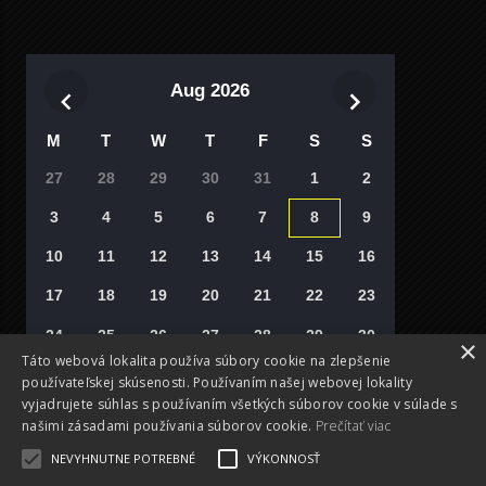
Aug 2026
M
T
W
T
F
S
S
27
28
29
30
31
1
2
3
4
5
6
7
8
9
10
11
12
13
14
15
16
17
18
19
20
21
22
23
24
25
26
27
28
29
30
×
Táto webová lokalita používa súbory cookie na zlepšenie
31
1
2
3
4
5
6
používateľskej skúsenosti. Používaním našej webovej lokality
vyjadrujete súhlas s používaním všetkých súborov cookie v súlade s
Vyberte si deň
našimi zásadami používania súborov cookie.
Prečítať viac
NEVYHNUTNE POTREBNÉ
VÝKONNOSŤ