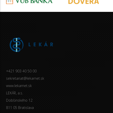
+421 903 40 50 00
sekretariat@lekarnet.sk
www.lekarnet.sk
LEKÁR, a.s.
Dobšinského 12
811 05 Bratislava