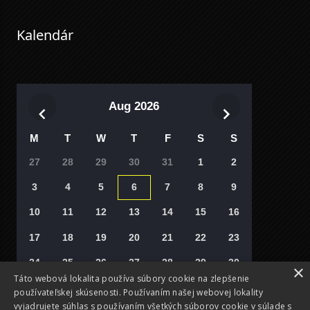
Kalendár
Aug 2026
M
T
W
T
F
S
S
27
28
29
30
31
1
2
3
4
5
6
7
8
9
10
11
12
13
14
15
16
17
18
19
20
21
22
23
24
25
26
27
28
29
30
×
Táto webová lokalita používa súbory cookie na zlepšenie
31
1
2
3
4
5
6
používateľskej skúsenosti. Používaním našej webovej lokality
vyjadrujete súhlas s používaním všetkých súborov cookie v súlade s