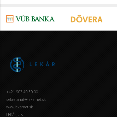
+421 903 40 50 00
sekretariat@lekarnet.sk
www.lekarnet.sk
LEKÁR, a.s.