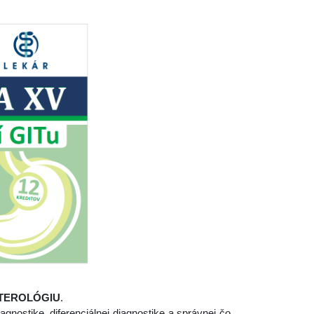
TEROLÓGIU
.
nostike, diferenciálnej diagnostike a správnej čo