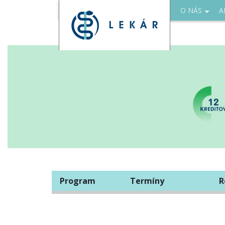
O NÁS
A
Program
Termíny
R