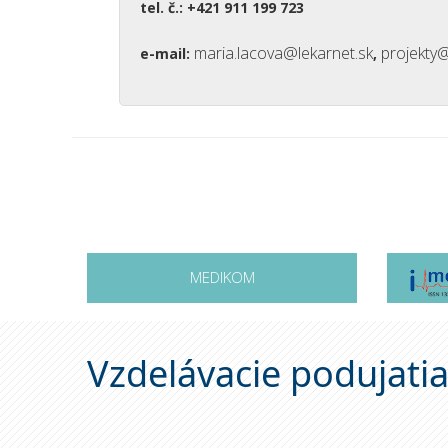
tel. č.: +421 911 199 723
maria.lacova@lekarnet.sk
projekty@
e-mail:
,
MEDIKOM
Vzdelávacie podujati