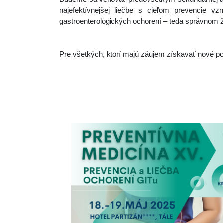
najefektívnejšej liečbe s cieľom prevencie vz
gastroenterologických ochorení – teda správnom ž
Pre všetkých, ktorí majú záujem získavať nové poz