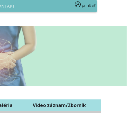
prihlásiť
ONTAKT
aléria
Video záznam/Zborník