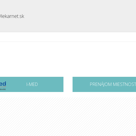
lekarnet.sk
I-MED
PRENÁJOM MIESTNOST
a