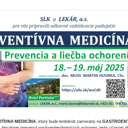
TÍVNA MEDICÍNA
, ktorý bude tentokrát zameraný na
GASTROEN
ciárnej prevencii gastroenterologických ochorení, teda včasnej diag