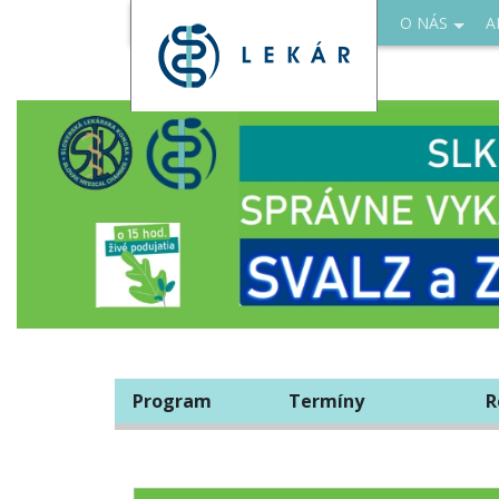
O NÁS
A
Program
Termíny
R