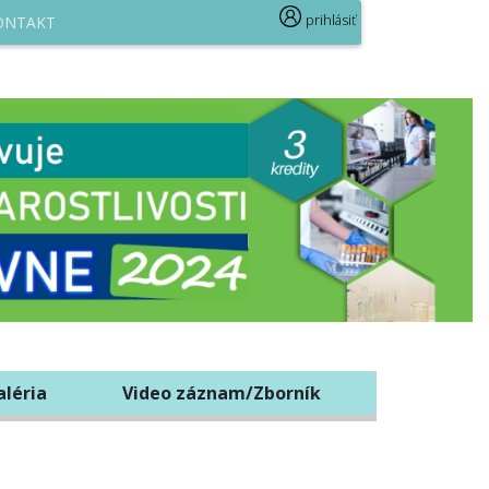
prihlásiť
ONTAKT
aléria
Video záznam/Zborník