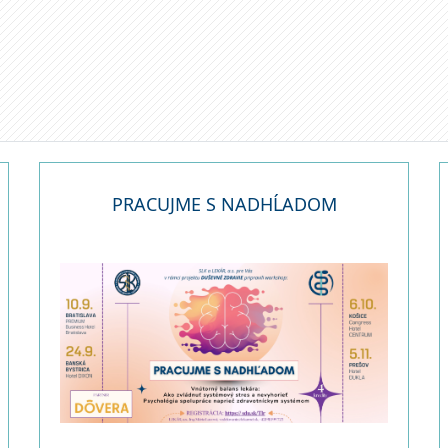
a
PRACUJME S NADHĹADOM