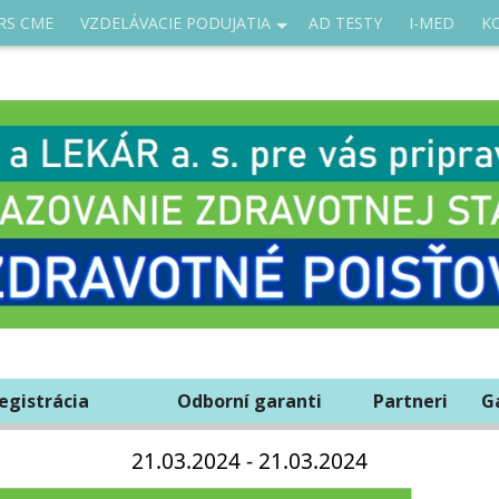
RS CME
VZDELÁVACIE PODUJATIA
AD TESTY
I-MED
K
egistrácia
Odborní garanti
Partneri
G
21.03.2024 - 21.03.2024