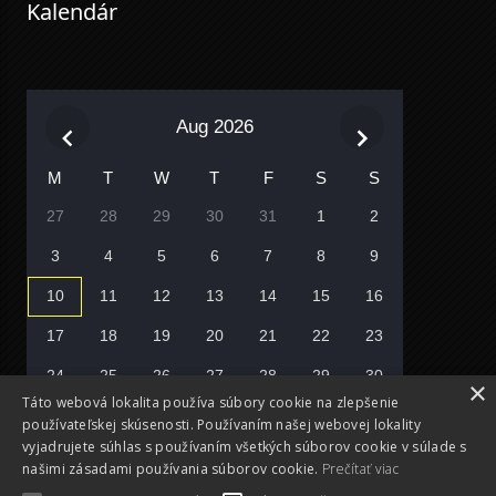
Kalendár
Aug 2026
M
T
W
T
F
S
S
27
28
29
30
31
1
2
3
4
5
6
7
8
9
10
11
12
13
14
15
16
17
18
19
20
21
22
23
24
25
26
27
28
29
30
×
Táto webová lokalita používa súbory cookie na zlepšenie
31
1
2
3
4
5
6
používateľskej skúsenosti. Používaním našej webovej lokality
vyjadrujete súhlas s používaním všetkých súborov cookie v súlade s
Vyberte si deň
našimi zásadami používania súborov cookie.
Prečítať viac