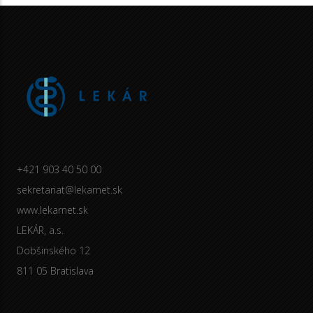
+421 903 40 50 00
sekretariat@lekarnet.sk
www.lekarnet.sk
LEKÁR, a.s.
Dobšinského 12
811 05 Bratislava