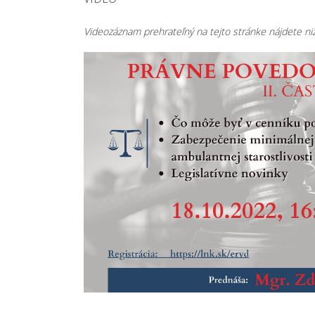
Videozáznam prehrateľný na tejto stránke nájdete n