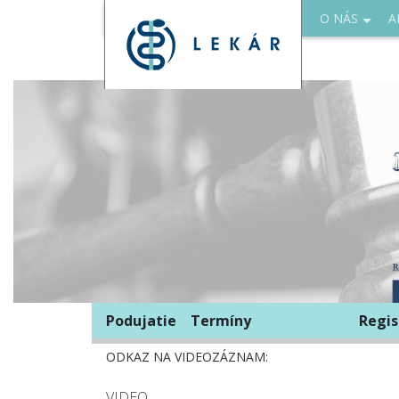
O NÁS
A
Podujatie
Termíny
Regis
ODKAZ NA VIDEOZÁZNAM:
VIDEO