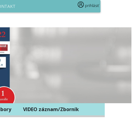
prihlásiť
ONTAKT
bory
VIDEO záznam/Zborník