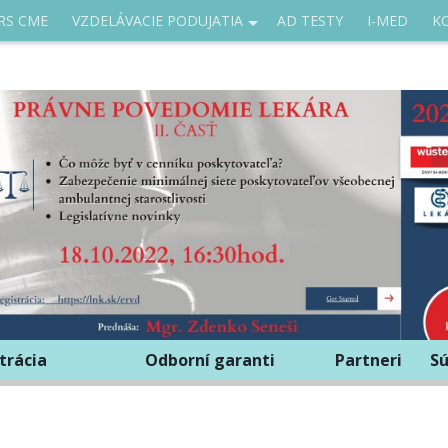
RS CME
VZDELÁVACIE PODUJATIA
AD TESTY
I-MED
K
trácia
Odborní garanti
Partneri
Sú