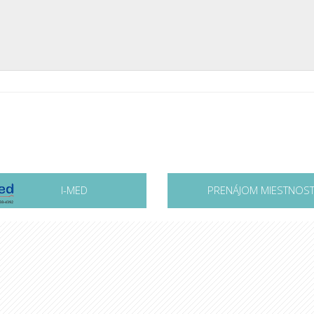
I-MED
PRENÁJOM MIESTNOST
a