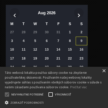
Aug 2026
M
T
W
T
F
S
S
27
28
29
30
31
1
2
3
4
5
6
7
8
9
10
11
12
13
14
15
16
17
18
19
20
21
22
23
24
25
26
27
28
29
30
×
Táto webová lokalita používa súbory cookie na zlepšenie
31
1
2
3
4
5
6
používateľskej skúsenosti. Používaním našej webovej lokality
vyjadrujete súhlas s používaním všetkých súborov cookie v súlade s
Vyberte si deň
našimi zásadami používania súborov cookie.
Prečítať viac
NEVYHNUTNE POTREBNÉ
VÝKONNOSŤ
ZOBRAZIŤ PODROBNOSTI