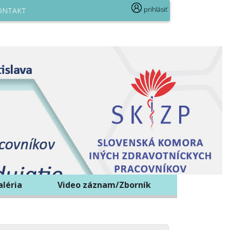
prihlásiť
ONTAKT
aléria
Video záznam/Zborník