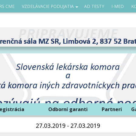
RS CME
VZDELÁVACIE PODUJATIA
AD TESTY
I-MED
K
egistrácia
Odborní garanti
Partneri
G
27.03.2019 - 27.03.2019