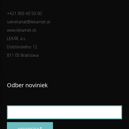
+421 903 40 50 00
sekretariat@lekarnet.sk
www.lekarnet.sk
LEKÁR, a.s.
Dobšinského 12
811 05 Bratislava
Odber noviniek