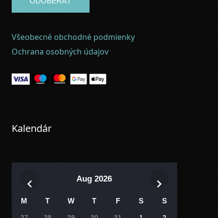
ODOBERAŤ
Všeobecné obchodné podmienky
Ochrana osobných údajov
Kalendár
Aug 2026
M
T
W
T
F
S
S
27
28
29
30
31
1
2