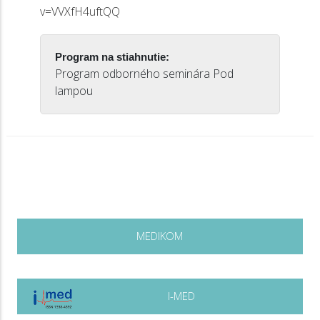
v=VVXfH4uftQQ
Program na stiahnutie:
Program odborného seminára Pod
lampou
MEDIKOM
I-MED