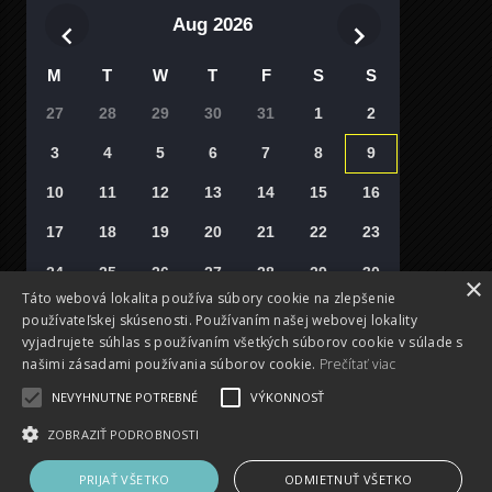
Aug 2026
M
T
W
T
F
S
S
27
28
29
30
31
1
2
3
4
5
6
7
8
9
10
11
12
13
14
15
16
17
18
19
20
21
22
23
24
25
26
27
28
29
30
×
Táto webová lokalita používa súbory cookie na zlepšenie
31
1
2
3
4
5
6
používateľskej skúsenosti. Používaním našej webovej lokality
vyjadrujete súhlas s používaním všetkých súborov cookie v súlade s
Vyberte si deň
našimi zásadami používania súborov cookie.
Prečítať viac
NEVYHNUTNE POTREBNÉ
VÝKONNOSŤ
ZOBRAZIŤ PODROBNOSTI
PRIJAŤ VŠETKO
ODMIETNUŤ VŠETKO
O nás
Odevy
Kontakt