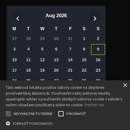
Aug 2026
M
T
W
T
F
S
S
27
28
29
30
31
1
2
3
4
5
6
7
8
9
10
11
12
13
14
15
16
17
18
19
20
21
22
23
24
25
26
27
28
29
30
×
Táto webová lokalita používa súbory cookie na zlepšenie
31
1
2
3
4
5
6
používateľskej skúsenosti. Používaním našej webovej lokality
vyjadrujete súhlas s používaním všetkých súborov cookie v súlade s
Vyberte si deň
našimi zásadami používania súborov cookie.
Prečítať viac
NEVYHNUTNE POTREBNÉ
VÝKONNOSŤ
ZOBRAZIŤ PODROBNOSTI