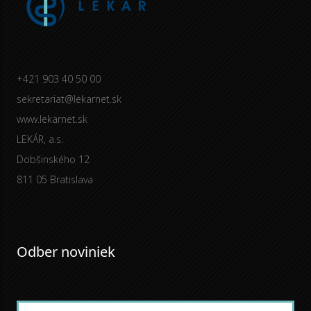
+421 903 40 50 00
sekretariat@lekarnet.sk
www.lekarnet.sk
LEKÁR, a.s.
Dobšinského 12
811 05 Bratislava
Odber noviniek