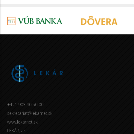
+421 903 40 50 00
sekretariat@lekarnet.sk
www.lekarnet.sk
LEKÁR, a.s.