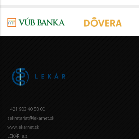
+421 903 40 50 00
sekretariat@lekarnet.sk
www.lekarnet.sk
LEKÁR, a.s.