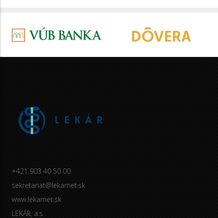
+421 903 40 50 00
sekretariat@lekarnet.sk
www.lekarnet.sk
LEKÁR, a.s.