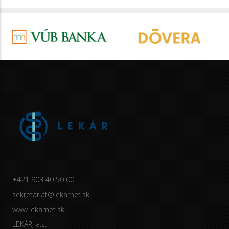
+421 903 40 50 00
sekretariat@lekarnet.sk
www.lekarnet.sk
LEKÁR, a.s.