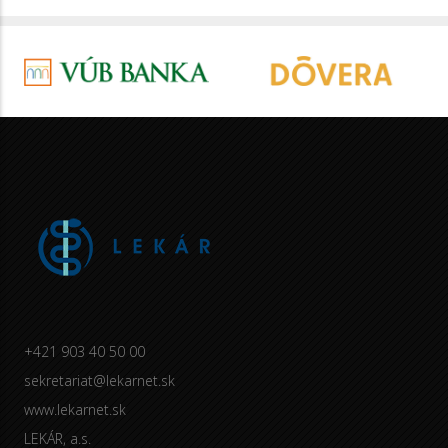
+421 903 40 50 00
sekretariat@lekarnet.sk
www.lekarnet.sk
LEKÁR, a.s.