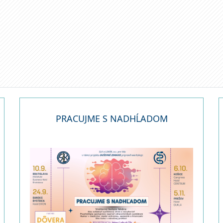
a
PRACUJME S NADHĹADOM