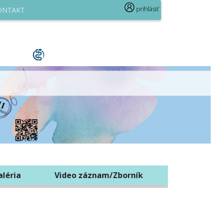
prihlásiť
ONTAKT
aléria
Video záznam/Zborník