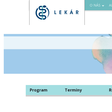
O NÁS
A
Program
Termíny
R