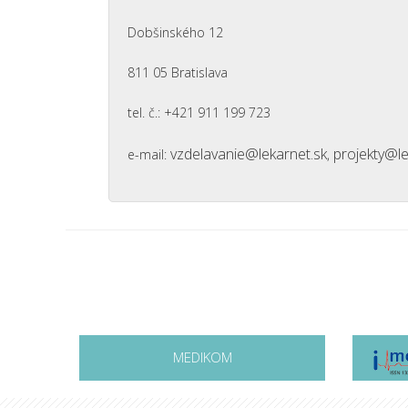
Dobšinského 12
811 05 Bratislava
tel. č.: +421 911 199 723
vzdelavanie@lekarnet.sk
projekty@le
e-mail:
,
MEDIKOM