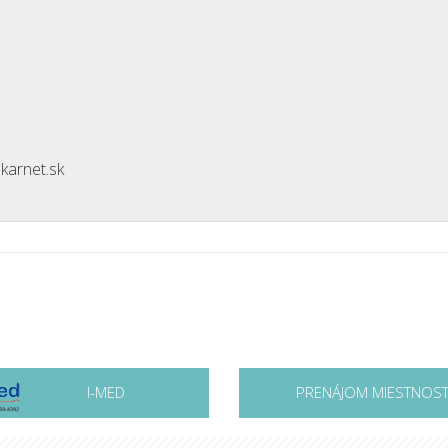
karnet.sk
I-MED
PRENÁJOM MIESTNOST