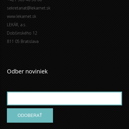
sekretariat@lekarnet.sk
www.lekarnet.sk
LEKÁR, a.s.
Dobšinského 12
811 05 Bratislava
Odber noviniek
ODOBERAŤ