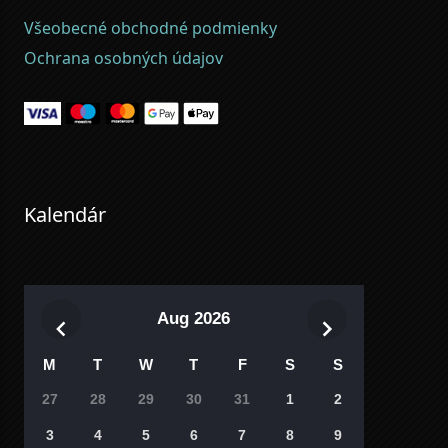
Všeobecné obchodné podmienky
Ochrana osobných údajov
Kalendár
Aug 2026
M
T
W
T
F
S
S
27
28
29
30
31
1
2
3
4
5
6
7
8
9