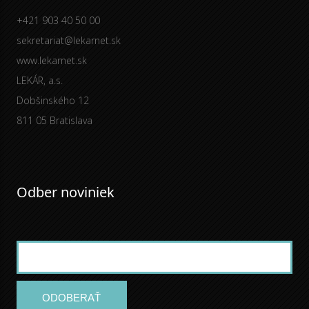
+421 903 40 50 00
sekretariat@lekarnet.sk
www.lekarnet.sk
LEKÁR, a.s.
Dobšinského 12
811 05 Bratislava
Odber noviniek
ODOBERAŤ