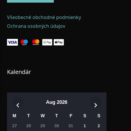
Všeobecné obchodné podmienky
Ochrana osobných údajov
Kalendár
Aug 2026
M
T
W
T
F
S
S
27
28
29
30
31
1
2