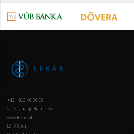
+421 903 40 50 00
sekretariat@lekarnet.sk
www.lekarnet.sk
LEKÁR, a.s.