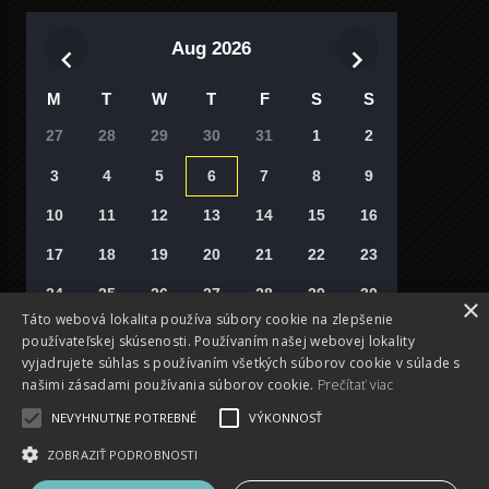
Aug 2026
M
T
W
T
F
S
S
27
28
29
30
31
1
2
3
4
5
6
7
8
9
10
11
12
13
14
15
16
17
18
19
20
21
22
23
24
25
26
27
28
29
30
×
Táto webová lokalita používa súbory cookie na zlepšenie
31
1
2
3
4
5
6
používateľskej skúsenosti. Používaním našej webovej lokality
vyjadrujete súhlas s používaním všetkých súborov cookie v súlade s
Vyberte si deň
našimi zásadami používania súborov cookie.
Prečítať viac
NEVYHNUTNE POTREBNÉ
VÝKONNOSŤ
ZOBRAZIŤ PODROBNOSTI