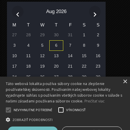
Aug 2026
M
T
W
T
F
S
S
27
28
29
30
31
1
2
3
4
5
6
7
8
9
10
11
12
13
14
15
16
17
18
19
20
21
22
23
24
25
26
27
28
29
30
×
Táto webová lokalita používa súbory cookie na zlepšenie
31
1
2
3
4
5
6
používateľskej skúsenosti. Používaním našej webovej lokality
vyjadrujete súhlas s používaním všetkých súborov cookie v súlade s
Vyberte si deň
našimi zásadami používania súborov cookie.
Prečítať viac
NEVYHNUTNE POTREBNÉ
VÝKONNOSŤ
ZOBRAZIŤ PODROBNOSTI