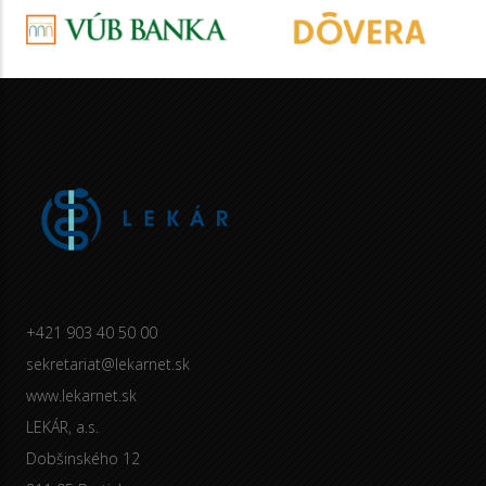
+421 903 40 50 00
sekretariat@lekarnet.sk
www.lekarnet.sk
LEKÁR, a.s.
Dobšinského 12