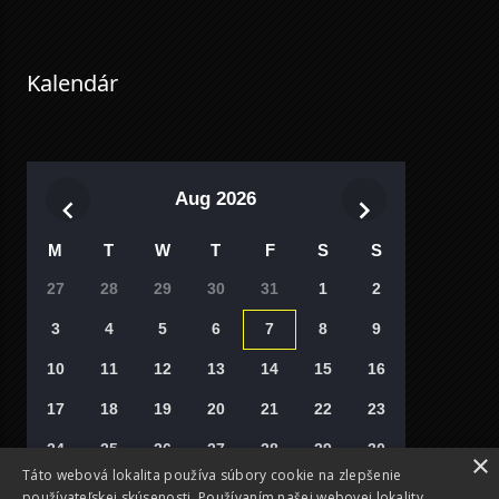
Kalendár
Aug 2026
M
T
W
T
F
S
S
27
28
29
30
31
1
2
3
4
5
6
7
8
9
10
11
12
13
14
15
16
17
18
19
20
21
22
23
24
25
26
27
28
29
30
×
Táto webová lokalita používa súbory cookie na zlepšenie
31
1
2
3
4
5
6
používateľskej skúsenosti. Používaním našej webovej lokality