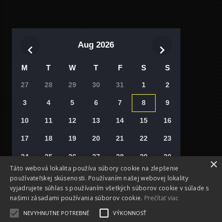
Aug 2026
M
T
W
T
F
S
S
27
28
29
30
31
1
2
3
4
5
6
7
8
9
10
11
12
13
14
15
16
17
18
19
20
21
22
23
24
25
26
27
28
29
30
×
Táto webová lokalita používa súbory cookie na zlepšenie
31
1
2
3
4
5
6
používateľskej skúsenosti. Používaním našej webovej lokality
vyjadrujete súhlas s používaním všetkých súborov cookie v súlade s
Vyberte si deň
našimi zásadami používania súborov cookie.
Prečítať viac
NEVYHNUTNE POTREBNÉ
VÝKONNOSŤ