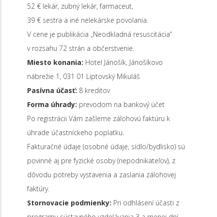
52 € lekár, zubný lekár, farmaceut,
39 € sestra a iné nelekárske povolania.
V cene je publikácia „Neodkladná resuscitácia“
v rozsahu 72 strán a občerstvenie.
Miesto konania:
Hotel Jánošík, Jánošíkovo
nábrežie 1, 031 01 Liptovský Mikuláš
Pasívna účasť:
8 kreditov
Forma úhrady:
prevodom na bankový účet
Po registrácii Vám zašleme zálohovú faktúru k
úhrade účastníckeho poplatku.
Fakturačné údaje (osobné údaje, sídlo/bydlisko) sú
povinné aj pre fyzické osoby (nepodnikateľov), z
dôvodu potreby vystavenia a zaslania zálohovej
faktúry.
Stornovacie podmienky:
Pri odhlásení účasti z
programu sústavného vzdelávania 3 a menej dní