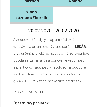
Partneri
Galéria
Video
záznam/Zborník
20.02.2020 - 20.02.2020
Akreditovaný študijný program sústavného
vzdelávania organizovaný v spolupráci s
LEKÁR,
a.s.,
určený pre lekárov, sestry a iné zdravotnícke
povolania, zameraný na obnovenie vedomostí
a praktických zručností v neodkladnej podpore
životných funkcií v súlade s vyhláškou MZ SR
č. 74/2019 Z.z. v znení neskorších predpisov.
REGISTRÁCIA TU
Účastnický poplatok: