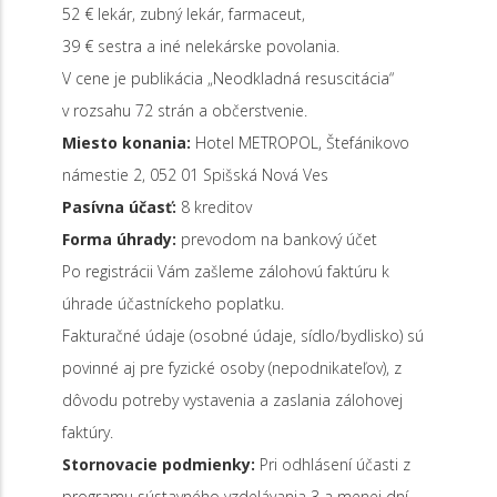
52 € lekár, zubný lekár, farmaceut,
39 € sestra a iné nelekárske povolania.
V cene je publikácia „Neodkladná resuscitácia“
v rozsahu 72 strán a občerstvenie.
Miesto konania:
Hotel METROPOL, Štefánikovo
námestie 2, 052 01 Spišská Nová Ves
Pasívna účasť:
8 kreditov
Forma úhrady:
prevodom na bankový účet
Po registrácii Vám zašleme zálohovú faktúru k
úhrade účastníckeho poplatku.
Fakturačné údaje (osobné údaje, sídlo/bydlisko) sú
povinné aj pre fyzické osoby (nepodnikateľov), z
dôvodu potreby vystavenia a zaslania zálohovej
faktúry.
Stornovacie podmienky:
Pri odhlásení účasti z
programu sústavného vzdelávania 3 a menej dní