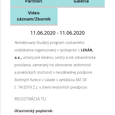
Partneri
Galéria
Video
záznam/Zborník
11.06.2020 - 11.06.2020
Akreditovaný študijný program sústavného
vzdelávania organizovaný v spolupráci s
LEKÁR,
a.s.,
určený pre lekárov, sestry a iné zdravotnícke
povolania, zameraný na obnovenie vedomostí
a praktických zručností v neodkladnej podpore
životných funkcií v súlade s vyhláškou MZ SR
č. 74/2019 Z.z. v znení neskorších predpisov.
REGISTRÁCIA TU
Účastnický poplatok: