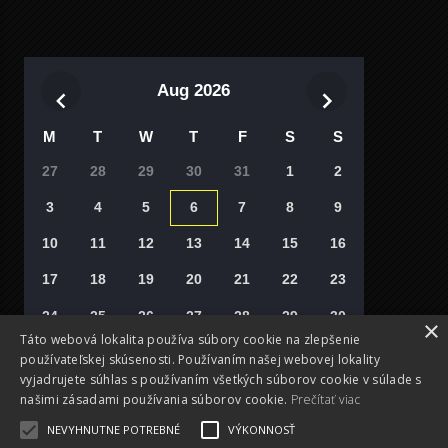
Aug 2026
M
T
W
T
F
S
S
27
28
29
30
31
1
2
3
4
5
6
7
8
9
10
11
12
13
14
15
16
17
18
19
20
21
22
23
24
25
26
27
28
29
30
×
Táto webová lokalita používa súbory cookie na zlepšenie
31
1
2
3
4
5
6
používateľskej skúsenosti. Používaním našej webovej lokality
vyjadrujete súhlas s používaním všetkých súborov cookie v súlade s
Vyberte si deň
našimi zásadami používania súborov cookie.
Prečítať viac
NEVYHNUTNE POTREBNÉ
VÝKONNOSŤ