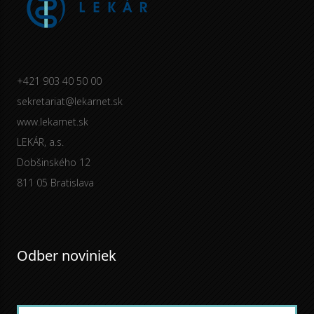
+421 903 40 50 00
sekretariat@lekarnet.sk
www.lekarnet.sk
LEKÁR, a.s.
Dobšinského 12
811 05 Bratislava
Odber noviniek