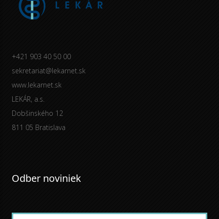
+421 903 40 50 00
sekretariat@lekarnet.sk
www.lekarnet.sk
LEKÁR, a.s.
Dobšinského 12
811 05 Bratislava
Odber noviniek